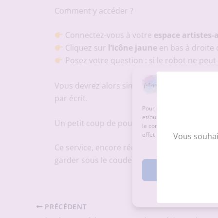
Comment y accéder ?
Connectez-vous à votre
espace artistes-
Cliquez sur
l’icône jaune
en bas à droite 
Posez votre question : si le robot ne peu
Vous devrez alors simplement renseigner v
par écrit.
Pour offrir la meilleure exp
et/ou accéder aux informatio
Un petit coup de pouce bienvenu
le comportement de navigatio
effet négatif sur certaines c
Vous souhai
Ce service, encore récent, devrait faciliter
garder sous le coude si vous avez une questi
Accepte
PRÉCÉDENT