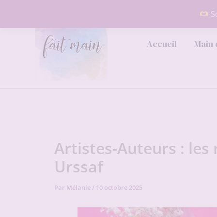
Aller
So
au
contenu
Accueil
Main 
Artistes-Auteurs : le
Urssaf
Par
Mélanie
/
10 octobre 2025