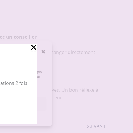
ec un conseiller
.
tre identité
avant d’échanger directement
e les cookies pour stocker
ter des données telles que
onsentement peut avoir un
tions 2 fois
 démarches administratives. Un bon réflexe à
otre statut d’artiste-auteur.
les préférences
SUIVANT