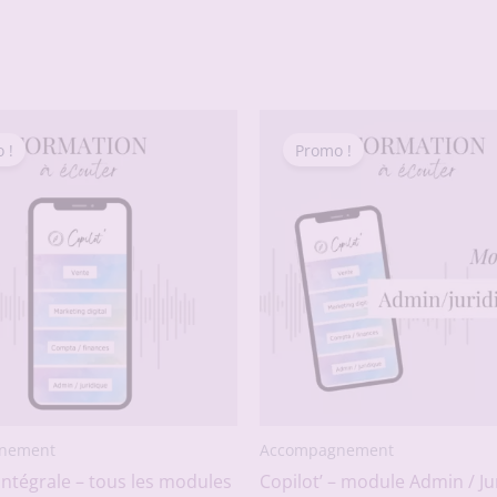
 !
Promo !
nement
Accompagnement
l’intégrale – tous les modules
Copilot’ – module Admin / Ju