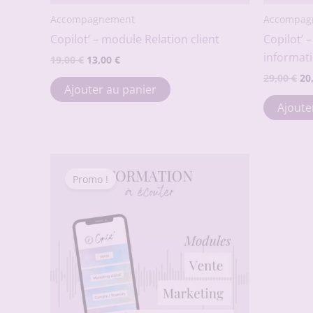
Accompagnement
Accompag
Copilot’ – module Relation client
Copilot’
informat
Le
Le
19,00
€
13,00
€
prix
prix
Le
29,00
€
20
initial
actuel
Ajouter au panier
pr
était :
est :
ini
Ajoute
19,00 €.
13,00 €.
éta
29,
Promo !