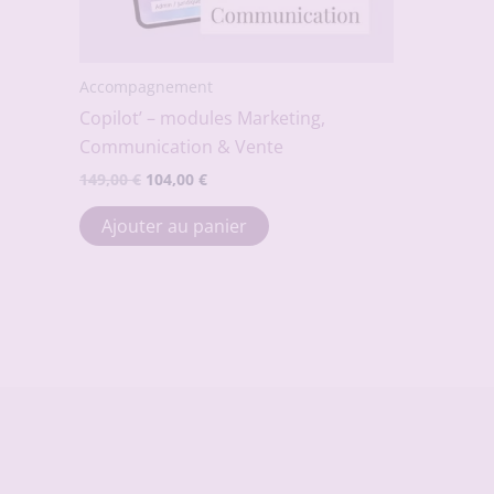
Accompagnement
Copilot’ – modules Marketing,
Communication & Vente
Le
Le
149,00
€
104,00
€
prix
prix
initial
actuel
Ajouter au panier
était :
est :
149,00 €.
104,00 €.