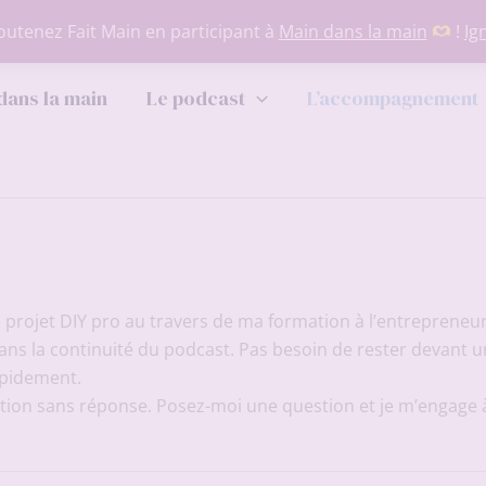
utenez Fait Main en participant à
Main dans la main
!
Ig
dans la main
Le podcast
L’accompagnement
ojet DIY pro au travers de ma formation à l’entrepreneuria
dans la continuité du podcast. Pas besoin de rester devant
apidement.
tion sans réponse. Posez-moi une question et je m’engage 