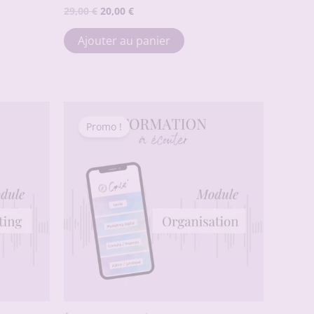
Le
Le
29,00
€
20,00
€
prix
prix
initial
actuel
Ajouter au panier
était :
est :
29,00 €.
20,00 €.
Promo !