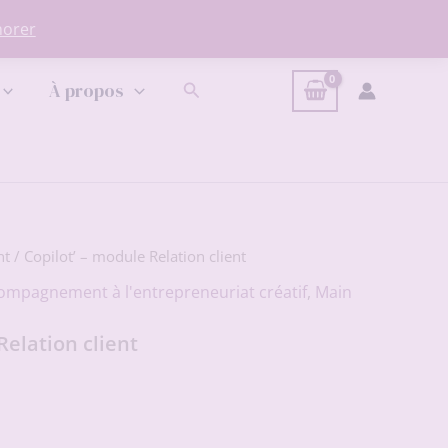
norer
Rechercher
À propos
nt
/ Copilot’ – module Relation client
ompagnement à l'entrepreneuriat créatif
,
Main
Relation client
Le
prix