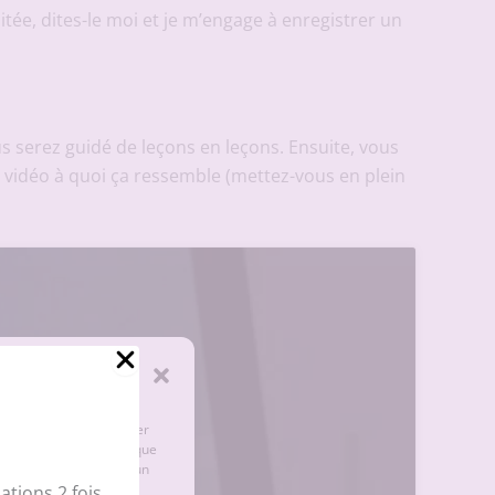
tée, dites-le moi et je m’engage à enregistrer un
s serez guidé de leçons en leçons. Ensuite, vous
n vidéo à quoi ça ressemble (mettez-vous en plein
e les cookies pour stocker
ter des données telles que
onsentement peut avoir un
tions 2 fois