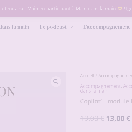
utenez Fait Main en participant à
Main dans la main
!
Ig
dans la main
Le podcast
L’accompagnement
Accueil
/
Accompagneme
Accompagnement
,
Acc
dans la main
Copilot’ – module 
Le
19,00
€
13,00
€
prix