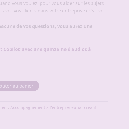
actuel
uand vous voulez, pour vous aider sur les sujets
est :
n avec vos clients dans votre entreprise créative.
.
13,00 €.
hacune de vos questions, vous aurez une
 Copilot’ avec une quinzaine d’audios à
outer au panier
ment
,
Accompagnement à l'entrepreneuriat créatif
,