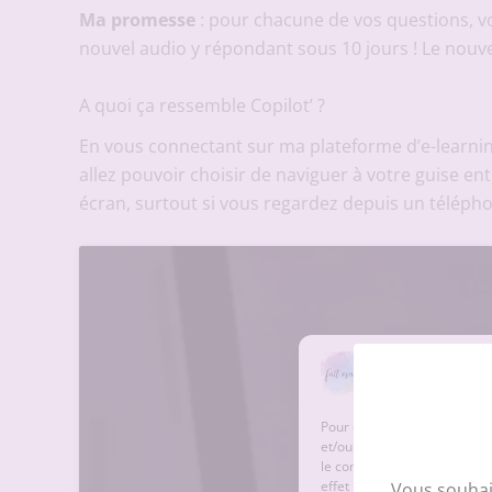
Ma promesse
: pour chacune de vos questions, vo
nouvel audio y répondant sous 10 jours ! Le nouve
A quoi ça ressemble Copilot’ ?
En vous connectant sur ma plateforme d’e-learning
allez pouvoir choisir de naviguer à votre guise en
écran, surtout si vous regardez depuis un télépho
Pour offrir la meilleure exp
et/ou accéder aux informatio
le comportement de navigatio
effet négatif sur certaines c
Vous souhai