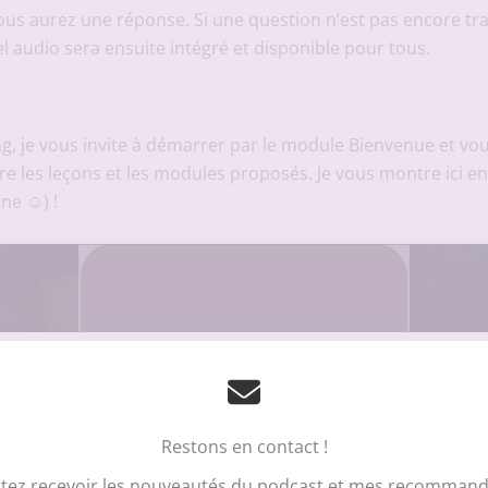
us aurez une réponse. Si une question n’est pas encore trai
l audio sera ensuite intégré et disponible pour tous.
, je vous invite à démarrer par le module Bienvenue et vou
tre les leçons et les modules proposés. Je vous montre ici e
ne ☺) !
Vous prendrez bien un petit cookie
?!
érience sur le site du podcast Fait Main, nous utilisons des technologies telles qu
ns des appareils. Le fait de consentir à ces technologies nous permettra de trai
Restons en contact !
n ou les ID uniques sur ce site. Le fait de ne pas consentir ou de retirer son c
aractéristiques et fonctions.
tez recevoir les nouveautés du podcast et mes recommanda