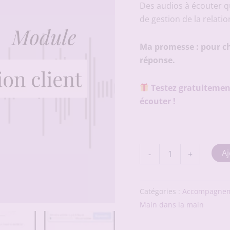
initial
Des audios à écouter q
était :
de gestion de la relatio
19,00 €
Ma promesse : pour c
réponse.
Testez gratuitement
écouter !
quantité
Aj
-
+
de
Copilot'
-
module
Catégories :
Accompagne
Relation
Main dans la main
client