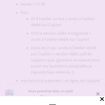
Durée : 1 h 30
Prix :
25 € l’atelier en live + accès à l’atelier
dédié sur
Copilot’
10 € la version vidéo enregistrée +
accès à l’atelier dédié sur
Copilot’
Dans les 2 cas : accès à l’atelier dédié
sur
Copilot’
> version vidéo, pdf du
support, quiz, glossaire et espace pour
poser vos questions (auxquelles je
réponds bien entendu !)
Inscription et paiement : en ligne, en cliquant
sur l’atelier de votre choix et en payant sur
Vous prendrez bien un petit
mon site par CB, virement ou PayPal.
cookie
?!
Visio : on passera par un outil de visio grâce
Pour offrir la meilleure expérience sur le site du podcast Fait Main, nous