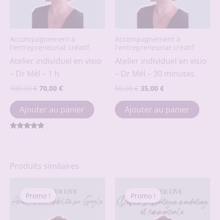
Accompagnement à
Accompagnement à
l'entrepreneuriat créatif
l'entrepreneuriat créatif
Atelier individuel en visio
Atelier individuel en visio
– Dr Mél – 1 h
– Dr Mél – 30 minutes
Le
Le
Le
Le
100,00
€
70,00
€
50,00
€
35,00
€
prix
prix
prix
prix
initial
actuel
initial
actuel
Ajouter au panier
Ajouter au panier
était :
est :
était :
est :
100,00 €.
70,00 €.
50,00 €.
35,00 €.
Note
5.00
sur 5
Produits similaires
Promo !
Promo !
Promo !
Promo !