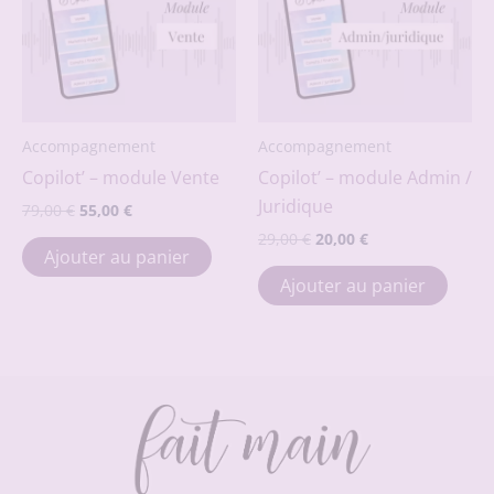
être
peuv
choisies
être
sur
chois
la
sur
page
la
Accompagnement
Accompagnement
du
page
Copilot’ – module Vente
Copilot’ – module Admin /
produit
du
Juridique
Le
Le
79,00
€
55,00
€
prod
prix
prix
Le
Le
29,00
€
20,00
€
initial
actuel
Ajouter au panier
prix
prix
était :
est :
initial
actuel
Ajouter au panier
79,00 €.
55,00 €.
était :
est :
29,00 €.
20,00 €.