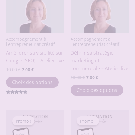
Accompagnement à
Accompagnement à
l'entrepreneuriat créatif
l'entrepreneuriat créatif
Améliorer sa visibilité sur
Définir sa stratégie
Google (SEO) – Atelier live
marketing et
commerciale – Atelier live
Le
Le
10,00
€
7,00
€
prix
prix
Le
Le
10,00
€
7,00
€
Ce
initial
actuel
Choix des options
prix
prix
était :
est :
produit
Ce
initial
actuel
Choix des options
10,00 €.
7,00 €.
était :
est :
a
prod
10,00 €.
7,00 €.
Note
plusieurs
a
5.00
sur 5
variations.
plusi
Les
varia
Promo !
Promo !
Promo !
Promo !
options
Les
peuvent
opti