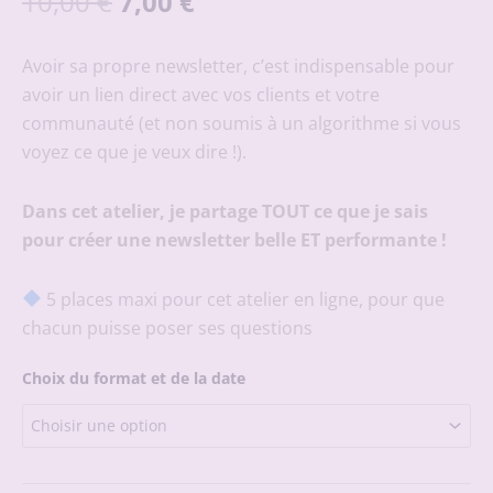
Le
Le
10,00
€
7,00
€
prix
prix
initial
actuel
Avoir sa propre newsletter, c’est indispensable pour
était :
est :
avoir un lien direct avec vos clients et votre
10,00 €.
7,00 €.
communauté (et non soumis à un algorithme si vous
voyez ce que je veux dire !).
Dans cet atelier, je partage TOUT ce que je sais
pour créer une newsletter belle ET performante !
5 places maxi pour cet atelier en ligne, pour que
chacun puisse poser ses questions
Choix du format et de la date