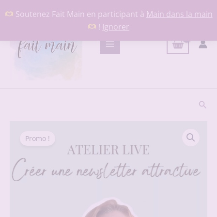
Aller
Soutenez Fait Main en participant à
Main dans la main
au
!
Ignorer
contenu
Rech
Promo !