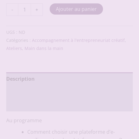
quantité
Ajouter au panier
-
+
de
Créer
une
newsletter
UGS :
ND
attractive
Catégories :
Accompagnement à l'entrepreneuriat créatif
,
-
Ateliers
,
Main dans la main
Atelier
live
Description
Informations complémentaires
Avis (0)
Au programme
Comment choisir une plateforme d’e-