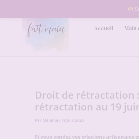
Aller
So
au
contenu
Accueil
Main 
Droit de rétractation 
rétractation au 19 jui
Par
Mélanie
/
18 juin 2026
Si vous vendez vos créations artisanales e