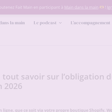
utenez Fait Main en participant à
Main dans la main
!
Ig
dans la main
Le podcast
L’accompagnement
: tout savoir sur l’obligation
n 2026
n ligne, que ce soit via votre propre boutique Shopify, 