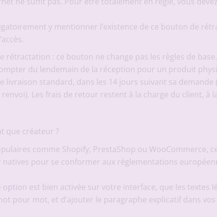
ernet ne suffit pas. Pour être totalement en règle, vous dev
ligatoirement y mentionner l’existence de ce bouton de rét
’accès.
 de rétractation : ce bouton ne change pas les règles de ba
compter du lendemain de la réception pour un produit physi
e livraison standard, dans les 14 jours suivant sa demande 
nvoi). Les frais de retour restent à la charge du client, à l
 que créateur ?
 populaires comme Shopify, PrestaShop ou WooCommerce, c
r natives pour se conformer aux réglementations européen
e option est bien activée sur votre interface, que les textes 
t mot pour mot, et d’ajouter le paragraphe explicatif dans vo