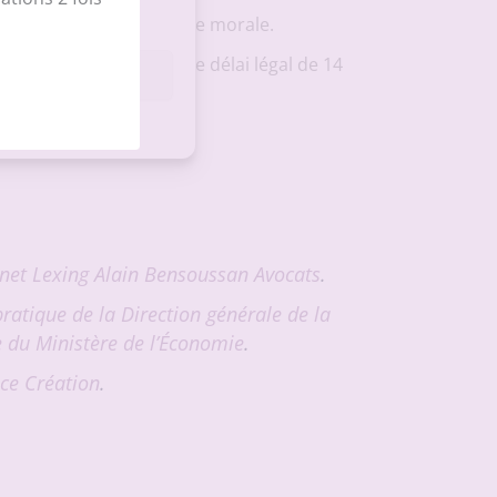
 000 € pour une personne morale.
droit de rétractation, le délai légal de 14
les préférences
.
inet Lexing Alain Bensoussan Avocats
.
pratique de la Direction générale de la
 du Ministère de l’Économie
.
nce Création
.