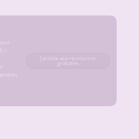
 pour
fs
!
J’accède aux ressources
gratuites
et
nnements