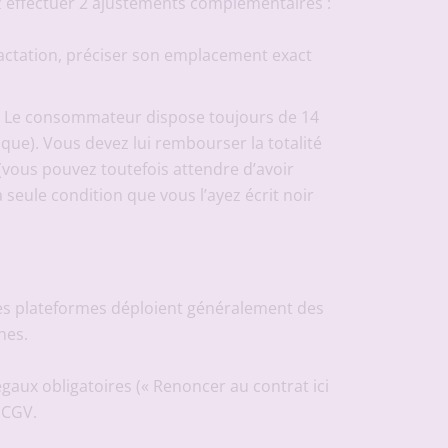
ez effectuer 2 ajustements complémentaires :
ractation, préciser son emplacement exact
se. Le consommateur dispose toujours de 14
que). Vous devez lui rembourser la totalité
(vous pouvez toutefois attendre d’avoir
a seule condition que vous l’ayez écrit noir
es plateformes déploient généralement des
nes.
légaux obligatoires (« Renoncer au contrat ici
s CGV.