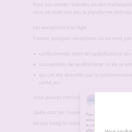
Pour vos ventes réalisées via des marketpl
vous ne maîtrisez pas la plateforme techniq
Les exceptions à la règle
Il existe quelques exceptions où on n’est pa
confectionnés selon les spécifications d
susceptibles de se détériorer ou de se pé
qui ont été descellés par le consommateur
santé, etc.
Vous pouvez retrouver ici la
liste
complète de
Quels sont les risques en cas d’oubli ou de 
Pour offrir la meilleure exp
et/ou accéder aux informatio
Ne pas intégrer cette fonctionnalité ou ome
le comportement de navigatio
effet négatif sur certaines c
Vous souhai