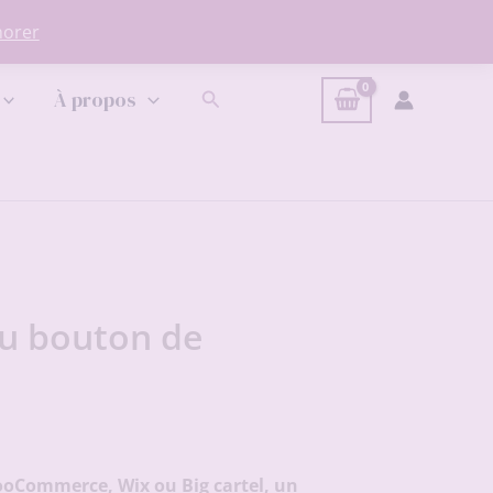
norer
Rechercher
À propos
 du bouton de
WooCommerce, Wix ou Big cartel, un