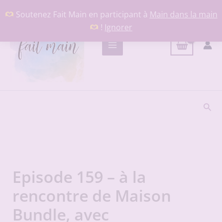
Aller
Soutenez Fait Main en participant à
Main dans la main
au
!
Ignorer
contenu
Rech
Episode 159 – à la
rencontre de Maison
Bundle, avec