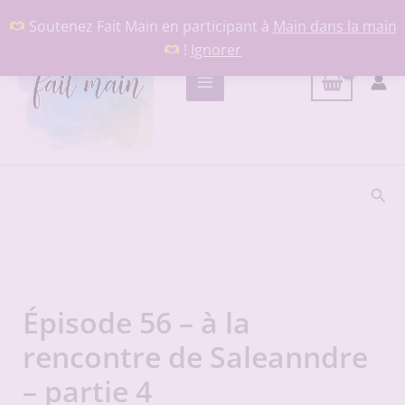
Aller
Soutenez Fait Main en participant à
Main dans la main
au
!
Ignorer
contenu
Rech
Épisode 56 – à la
rencontre de Saleanndre
– partie 4