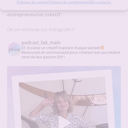
Politique de cookies
Politique de confidentialité
Me contacter
coulisses du podcast et recevoir mes
conseils en
entrepreneuriat créatif
!
On se retrouve sur Instagram ?
podcast_fait_main
Ecoutez un créatif inspirant chaque samedi
Ressources et communauté pour créateur.ices qui veulent
vivre de leur passion DIY !