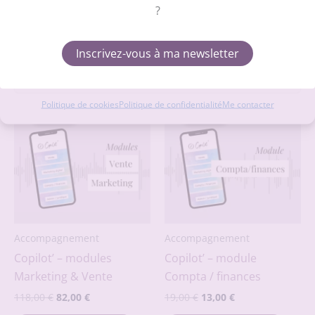
?
Accepter
Refuser
Inscrivez-vous à ma newsletter
Produits similaires
Voir les préférences
Politique de cookies
Politique de confidentialité
Me contacter
Promo !
Promo !
Promo !
Promo !
Accompagnement
Accompagnement
Copilot’ – modules
Copilot’ – module
Marketing & Vente
Compta / finances
Le
Le
Le
Le
118,00
€
82,00
€
19,00
€
13,00
€
prix
prix
prix
prix