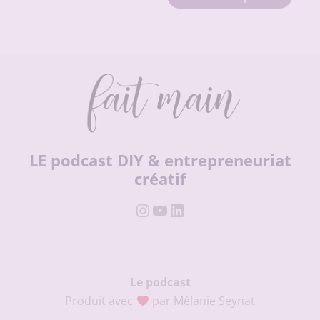
était :
est :
prod
10,00 €.
7,00 €.
a
plusi
varia
Les
opti
peuv
être
chois
LE podcast DIY & entrepreneuriat
sur
créatif
la
Instagram
YouTube
LinkedIn
page
du
prod
Le podcast
Produit avec
par Mélanie Seynat