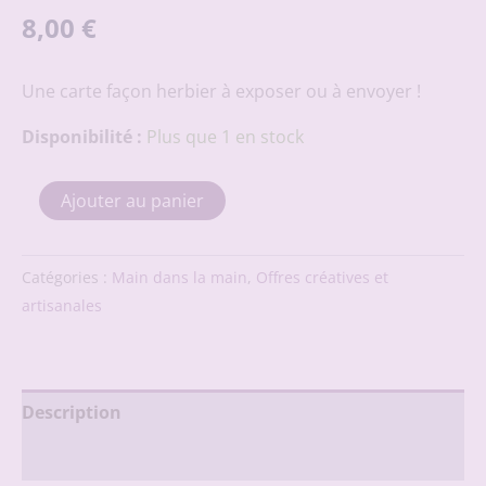
8,00
€
Une carte façon herbier à exposer ou à envoyer !
Disponibilité :
Plus que 1 en stock
quantité
Ajouter au panier
de
Carte
3
hortensias
Catégories :
Main dans la main
,
Offres créatives et
violets
artisanales
Description
Avis (0)