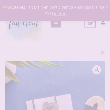
Aller
Soutenez Fait Main en participant à
Main dans la main
au
!
Ignorer
contenu
Rech