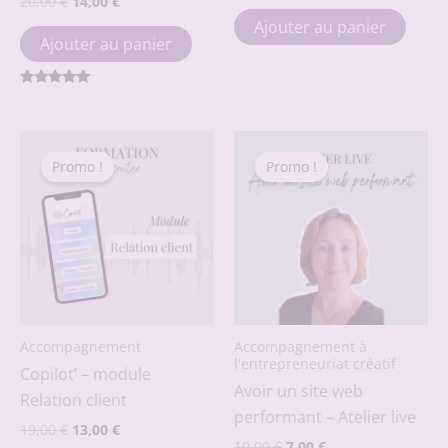
Le
Le
20,00
€
14,00
€
prix
prix
prix
prix
initial
actuel
Ajouter au panier
initial
actuel
était :
est :
Ajouter au panier
était :
est :
79,00 €.
55,00 €.
20,00 €.
14,00 €.
Note
5.00
sur 5
Promo !
Promo !
Promo !
Promo !
Accompagnement
Accompagnement à
l'entrepreneuriat créatif
Copilot’ – module
Avoir un site web
Relation client
performant – Atelier live
Le
Le
19,00
€
13,00
€
Le
Le
prix
prix
10,00
€
7,00
€