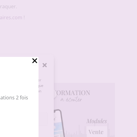
craquer.
aires.com
!
e les cookies pour stocker
ter des données telles que
onsentement peut avoir un
Promo !
Promo !
tions 2 fois
les préférences