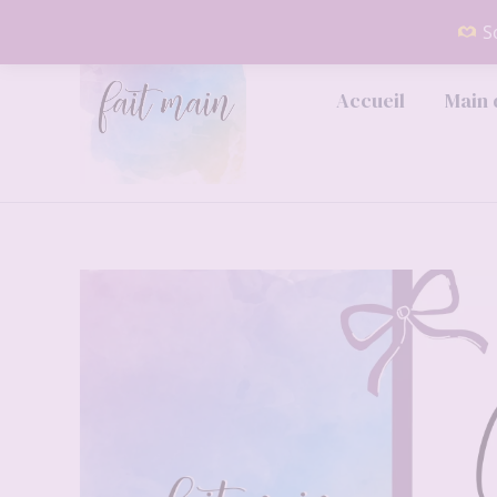
Aller
So
au
contenu
Accueil
Main 