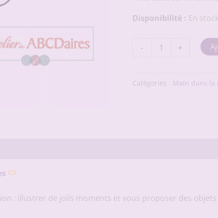
Disponibilité :
En stoc
quantité
Aj
-
+
de
Carte
cadeau
30
Catégories :
Main dans la
€
chez
Atelier
des
ABCDaires
es
on : illustrer de jolis moments et vous proposer des objets