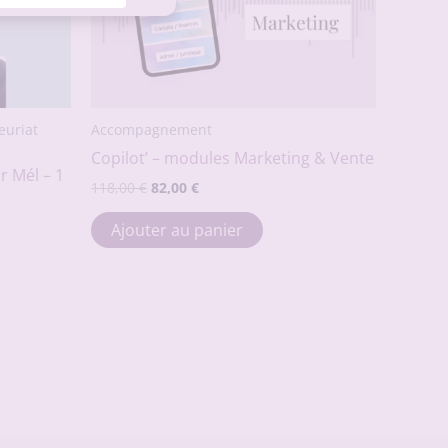
euriat
Accompagnement
Copilot’ – modules Marketing & Vente
Dr Mél – 1
Le
Le
118,00
€
82,00
€
prix
prix
initial
actuel
Ajouter au panier
était :
est :
118,00 €.
82,00 €.