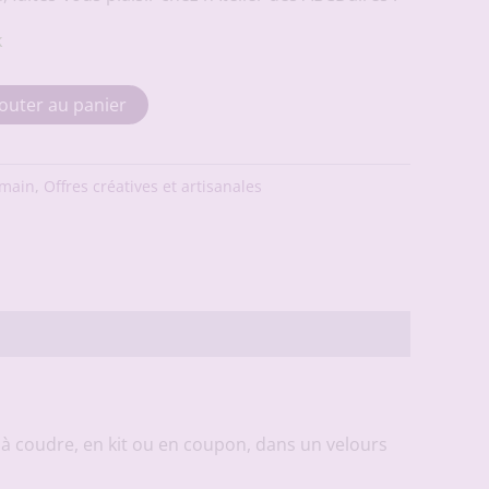
k
outer au panier
 main
,
Offres créatives et artisanales
 à coudre, en kit ou en coupon, dans un velours