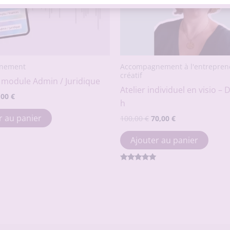
nement
Accompagnement à l'entrepren
créatif
– module Admin / Juridique
Atelier individuel en visio – 
Le
,00
€
h
ix
prix
tial
actuel
r au panier
Le
Le
100,00
€
70,00
€
it :
est :
prix
prix
00 €.
20,00 €.
initial
actuel
Ajouter au panier
était :
est :
100,00 €.
70,00 €.
Note
5.00
sur 5