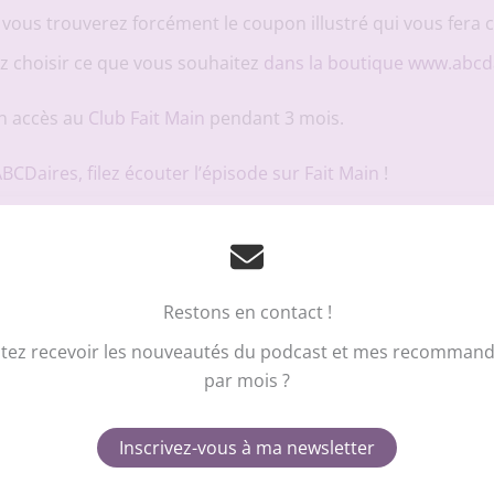
vous trouverez forcément le coupon illustré qui vous fera 
ez choisir ce que vous souhaitez
dans la boutique www.abcd
un accès au
Club Fait Main
pendant 3 mois.
 ABCDaires, filez écouter l’épisode sur Fait Main
!
Vous prendrez bien un petit cookie
?!
érience sur le site du podcast Fait Main, nous utilisons des technologies telles qu
ns des appareils. Le fait de consentir à ces technologies nous permettra de trai
Restons en contact !
n ou les ID uniques sur ce site. Le fait de ne pas consentir ou de retirer son c
 !
 !
Promo !
Promo !
aractéristiques et fonctions.
tez recevoir les nouveautés du podcast et mes recommanda
par mois ?
r
Refuser
Voir 
Inscrivez-vous à ma newsletter
Politique de cookies
Politique de confidentialité
Me contacter