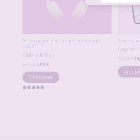
Accompagnement à l'entrepreneuriat
Accompag
créatif
Copilot’ 
Club Fait Main
Le
29,00
€
20
Le
Le
5,00
€
3,00
€
pr
prix
prix
ini
Ajoute
initial
actuel
éta
S'abonner
était :
est :
29,
5,00 €.
3,00 €.
Note
5.00
sur 5