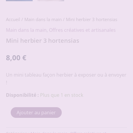
Accueil
/
Main dans la main
/ Mini herbier 3 hortensias
Main dans la main
,
Offres créatives et artisanales
Mini herbier 3 hortensias
8,00
€
Un mini tableau façon herbier à exposer ou à envoyer
!
Disponibilité :
Plus que 1 en stock
quantité
Ajouter au panier
de
Mini
herbier