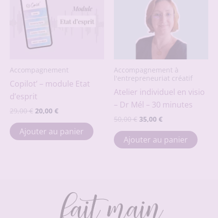
peuvent
chois
être
sur
choisies
la
sur
page
la
du
page
prod
Accompagnement
Accompagnement à
l'entrepreneuriat créatif
du
Copilot’ – module Etat
Atelier individuel en visio
produit
d’esprit
– Dr Mél – 30 minutes
Le
Le
29,00
€
20,00
€
Le
Le
prix
prix
50,00
€
35,00
€
prix
prix
initial
actuel
Ajouter au panier
initial
actuel
était :
est :
Ajouter au panier
était :
est :
29,00 €.
20,00 €.
50,00 €.
35,00 €.