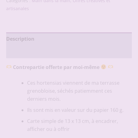
3
Catégories :
Main dans la main
,
Offres créatives et
hortensias
artisanales
Description
Avis (0)
Contrepartie offerte par moi-même
Ces hortensias viennent de ma terrasse
grenobloise, séchés patiemment ces
derniers mois.
Ils sont mis en valeur sur du papier 160 g.
Carte simple de 13 x 13 cm, à encadrer,
afficher ou à offrir