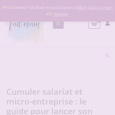
Aller
Soutenez Fait Main en participant à
Main dans la main
au
!
Ignorer
contenu
Rech
Cumuler salariat et
micro-entreprise : le
guide pour lancer son