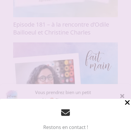
Episode 181 – à la rencontre d’Odile
Bailloeul et Christine Charles
Vous prendrez bien un petit
cookie
?!
Pour offrir la meilleure expérience sur le site du podcast Fait Main, nous
utilisons des technologies telles que les cookies pour stocker et/ou
accéder aux informations des appareils. Le fait de consentir à ces
technologies nous permettra de traiter des données telles que le
Restons en contact !
comportement de navigation ou les ID uniques sur ce site. Le fait de ne