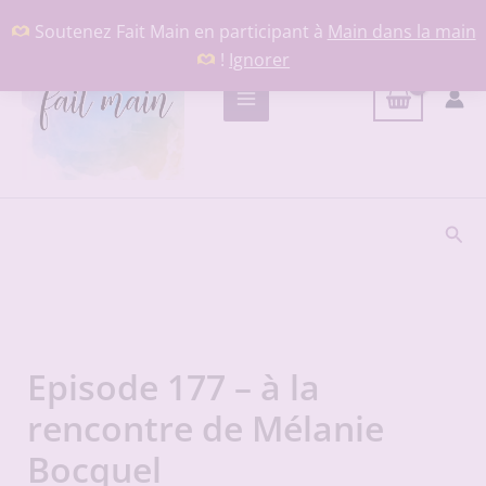
Aller
Soutenez Fait Main en participant à
Main dans la main
au
!
Ignorer
contenu
Rech
Episode 177 – à la
rencontre de Mélanie
Bocquel