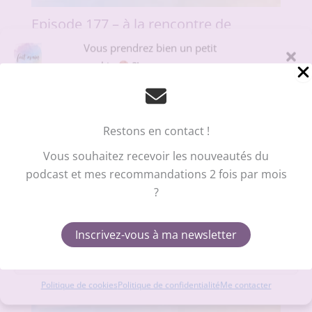
Episode 177 – à la rencontre de
Mélanie Bocquel
Vous prendrez bien un petit
cookie
?!
Pour offrir la meilleure expérience sur le site du podcast Fait Main, nous
utilisons des technologies telles que les cookies pour stocker et/ou
accéder aux informations des appareils. Le fait de consentir à ces
technologies nous permettra de traiter des données telles que le
Restons en contact !
comportement de navigation ou les ID uniques sur ce site. Le fait de ne
pas consentir ou de retirer son consentement peut avoir un effet négatif
Vous souhaitez recevoir les nouveautés du
sur certaines caractéristiques et fonctions.
podcast et mes recommandations 2 fois par mois
?
Accepter
Refuser
Inscrivez-vous à ma newsletter
Voir les préférences
Politique de cookies
Politique de confidentialité
Me contacter