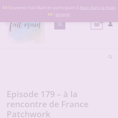
Aller
Soutenez Fait Main en participant à
Main dans la main
au
!
Ignorer
contenu
Rech
Episode 179 – à la
rencontre de France
Patchwork