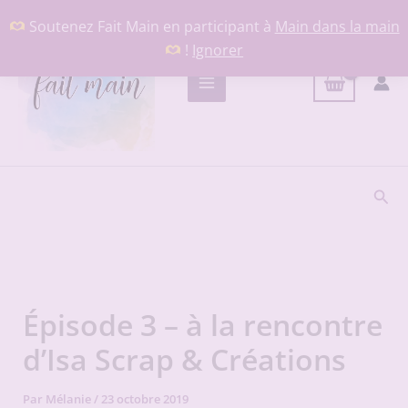
Aller
Soutenez Fait Main en participant à
Main dans la main
au
!
Ignorer
contenu
Rech
Épisode 3 – à la rencontre
d’Isa Scrap & Créations
Par
Mélanie
/
23 octobre 2019