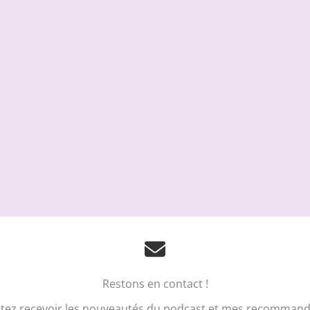
Vous prendrez bien un petit cookie
?!
érience sur le site du podcast Fait Main, nous utilisons des technologies telles qu
ns des appareils. Le fait de consentir à ces technologies nous permettra de trai
Restons en contact !
n ou les ID uniques sur ce site. Le fait de ne pas consentir ou de retirer son c
aractéristiques et fonctions.
tez recevoir les nouveautés du podcast et mes recommanda