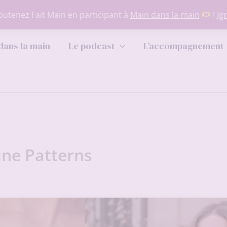
utenez Fait Main en participant à
Main dans la main
!
Ig
dans la main
Le podcast
L’accompagnement
ine Patterns