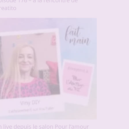
pisode 176 – à la rencontre de
reatito
n live depuis le salon Pour l’amour