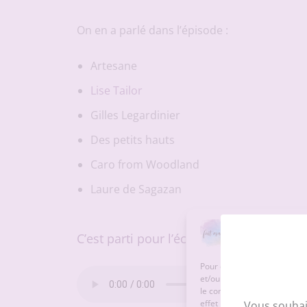
On en a parlé dans l’épisode :
Artesane
Lise Tailor
Gilles Legardinier
Des petits hauts
Caro from Woodland
Laure de Sagazan
C’est parti pour l’écoute !
Pour offrir la meilleure exp
et/ou accéder aux informatio
le comportement de navigatio
effet négatif sur certaines c
Vous souhai