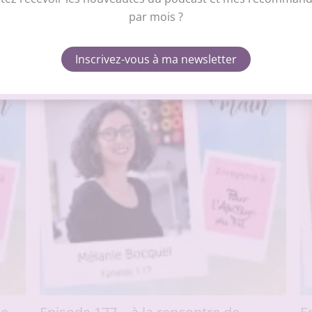
par mois ?
r
Refuser
Voir 
Inscrivez-vous à ma newsletter
Politique de cookies
Politique de confidentialité
Me contacter