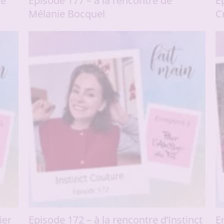
le
Episode 177 – à la rencontre de
E
Mélanie Bocquel
C
ier
Episode 172 – à la rencontre d’Instinct
E