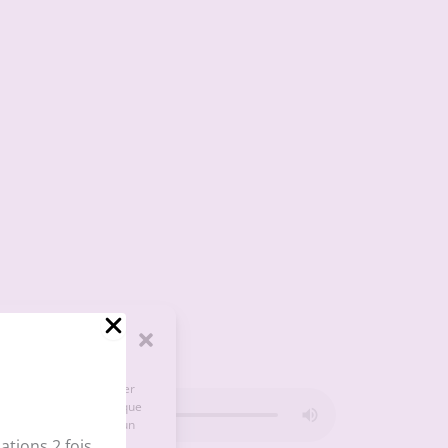
e les cookies pour stocker
ter des données telles que
onsentement peut avoir un
tions 2 fois