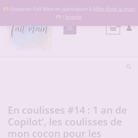
Aller
Soutenez Fait Main en participant à
Main dans la main
au
!
Ignorer
contenu
Rech
En coulisses #14 : 1 an de
Copilot’, les coulisses de
mon cocon pour les