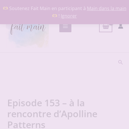
Aller
Soutenez Fait Main en participant à
Main dans la main
au
!
Ignorer
contenu
Rech
Episode 153 – à la
rencontre d’Apolline
Patterns