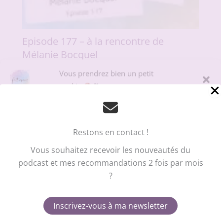
Episode 177 – à la rencontre de
Mélanie Bocquel
Vous prendrez bien un petit
cookie
?!
Pour offrir la meilleure expérience sur le site du podcast Fait Main, nous
utilisons des technologies telles que les cookies pour stocker et/ou
accéder aux informations des appareils. Le fait de consentir à ces
technologies nous permettra de traiter des données telles que le
Restons en contact !
comportement de navigation ou les ID uniques sur ce site. Le fait de ne
pas consentir ou de retirer son consentement peut avoir un effet négatif
Vous souhaitez recevoir les nouveautés du
sur certaines caractéristiques et fonctions.
podcast et mes recommandations 2 fois par mois
?
Accepter
Refuser
Inscrivez-vous à ma newsletter