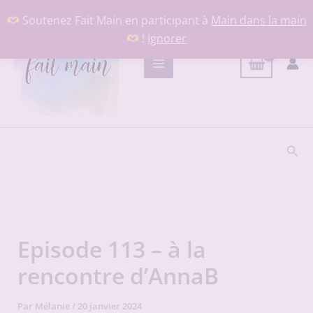
Aller
Soutenez Fait Main en participant à
Main dans la main
au
!
Ignorer
contenu
Rech
Episode 113 – à la
rencontre d’AnnaB
Par
Mélanie
/
20 janvier 2024