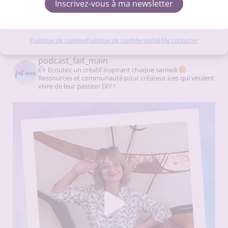
Inscrivez-vous à ma newsletter
Voir les préférences
On se retrouve sur Instagram ?
Politique de cookies
Politique de confidentialité
Me contacter
podcast_fait_main
Ecoutez un créatif inspirant chaque samedi
Ressources et communauté pour créateur.ices qui veulent
vivre de leur passion DIY !