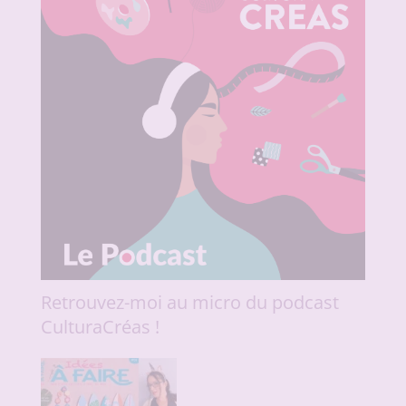
Retrouvez-moi au micro du podcast
CulturaCréas !