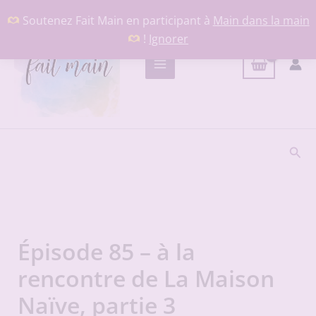
Aller
Soutenez Fait Main en participant à
Main dans la main
au
!
Ignorer
contenu
Rech
Épisode 85 – à la
rencontre de La Maison
Naïve, partie 3